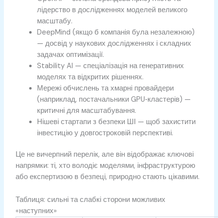
лідерство в дослідженнях моделей великого
масштабу.
DeepMind (якщо б компанія була незалежною)
— досвід у наукових дослідженнях і складних
задачах оптимізації.
Stability AI — спеціалізація на генеративних
моделях та відкритих рішеннях.
Мережі обчислень та хмарні провайдери
(наприклад, постачальники GPU‑кластерів) —
критичні для масштабування.
Нішеві стартапи з безпеки ШІ — щоб захистити
інвестицію у довгостроковій перспективі.
Це не вичерпний перелік, але він відображає ключові
напрямки: ті, хто володіє моделями, інфраструктурою
або експертизою в безпеці, природно стають цікавими.
Таблиця: сильні та слабкі сторони можливих
«наступних»