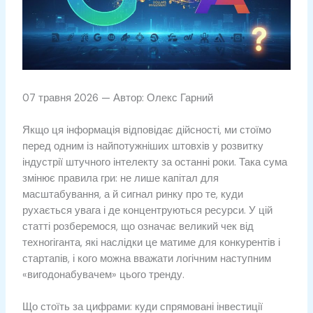
07 травня 2026 — Автор: Олекс Гарний
Якщо ця інформація відповідає дійсності, ми стоїмо
перед одним із найпотужніших штовхів у розвитку
індустрії штучного інтелекту за останні роки. Така сума
змінює правила гри: не лише капітал для
масштабування, а й сигнал ринку про те, куди
рухається увага і де концентруються ресурси. У цій
статті розберемося, що означає великий чек від
техногіганта, які наслідки це матиме для конкурентів і
стартапів, і кого можна вважати логічним наступним
«вигодонабувачем» цього тренду.
Що стоїть за цифрами: куди спрямовані інвестиції