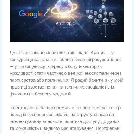
Для стартапів це як виклик, так і шанс. Виклик — у
конкуренції за таланти і обчислювальні ресурси; шанс
— у підвищеному інтересу з боку інвесторів і
можливості стати частиною великої екосистеми через
партнерства або поглинання. Я радий бачити, як у моїй
практиці зростає попит на технічних спеціалістів із
фокусом на безпеку моделей.
Інвесторам треба переосмислити due diligence: тепер
поряд із технологією важливіша структура прав на
інтелектуальну власність, політика доступу до даних
та можливість швидкого масштабування. Портфельні