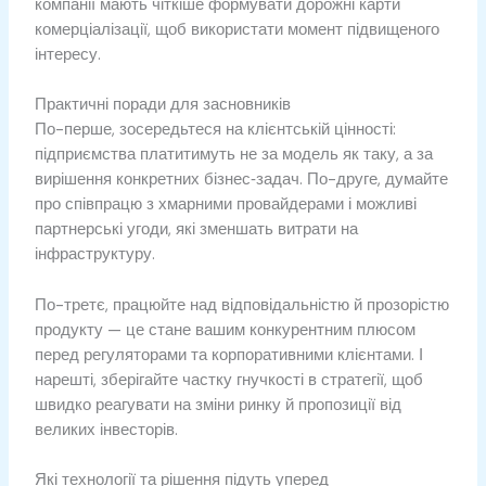
компанії мають чіткіше формувати дорожні карти
комерціалізації, щоб використати момент підвищеного
інтересу.
Практичні поради для засновників
По-перше, зосередьтеся на клієнтській цінності:
підприємства платитимуть не за модель як таку, а за
вирішення конкретних бізнес‑задач. По-друге, думайте
про співпрацю з хмарними провайдерами і можливі
партнерські угоди, які зменшать витрати на
інфраструктуру.
По-третє, працюйте над відповідальністю й прозорістю
продукту — це стане вашим конкурентним плюсом
перед регуляторами та корпоративними клієнтами. І
нарешті, зберігайте частку гнучкості в стратегії, щоб
швидко реагувати на зміни ринку й пропозиції від
великих інвесторів.
Які технології та рішення підуть уперед