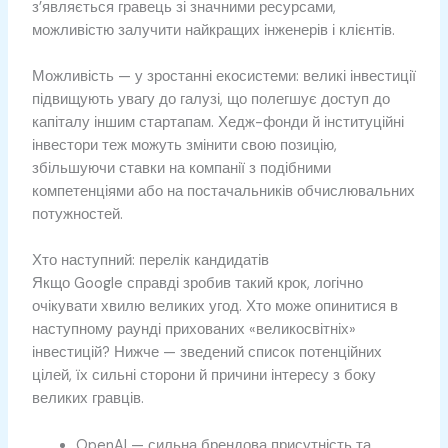
з’являється гравець зі значними ресурсами,
можливістю залучити найкращих інженерів і клієнтів.
Можливість — у зростанні екосистеми: великі інвестиції
підвищують увагу до галузі, що полегшує доступ до
капіталу іншим стартапам. Хедж-фонди й інституційні
інвестори теж можуть змінити свою позицію,
збільшуючи ставки на компанії з подібними
компетенціями або на постачальників обчислювальних
потужностей.
Хто наступний: перелік кандидатів
Якщо Google справді зробив такий крок, логічно
очікувати хвилю великих угод. Хто може опинитися в
наступному раунді прихованих «великосвітніх»
інвестицій? Нижче — зведений список потенційних
цілей, їх сильні сторони й причини інтересу з боку
великих гравців.
OpenAI — сильна брендова присутність та