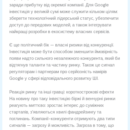
заради прибутку від окремої компанії. Для Google
інвестиція у великій сумі може служити кільком цілям:
зберегти технологічний лідерський статус, убезпечити
доступ до передових моделей, а також інтегрувати
найкращі розробки в екосистему власних сервісів.
Є ще політичний бік — власні ризики від конкуренції.
Інвестиція може бути способом зменшити ймовірність
появи надто сильного незалежного конкурента, який би
відтягнув таланти та частину ринку. Також це сигнал
регуляторам і партнерам про серйозність намірів
Google у сфері відповідального розвитку ШІ.
Реакція ринку та інші гравці: короткострокові ефекти
На новину про таку інвестицію біржі й венчурні ринки
реагують миттєво: зростає інтерес до суміжних
стартапів, з’являються хвилі фандрейзингу та
поглинань. Компанії-конкуренти отримують два типи
сигналів — загрозу й можливість. Загроза в тому, що