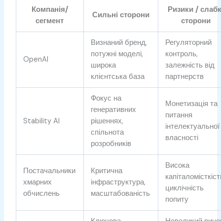
Компанія/
Ризики / слабк
Сильні сторони
сегмент
сторони
Визнаний бренд,
Регуляторний
потужні моделі,
контроль,
OpenAI
широка
залежність від
клієнтська база
партнерств
Фокус на
Монетизація та
генеративних
питання
Stability AI
рішеннях,
інтелектуальної
спільнота
власності
розробників
Висока
Постачальники
Критична
капіталомісткіст
хмарних
інфраструктура,
циклічність
обчислень
масштабованість
попиту