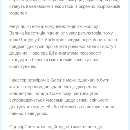
стануть важливішими, ніж хтось із окремих розробників
моделей.
Регуляція і етика: чому інвестиція змінює гру
Велика інвестиція підсилює увагу регуляторів, тому
крок Google у бік Anthropic швидко перетвориться на
предмет дискусій про злиття ринкової влади і доступ
до даних. Нова ера ШІ вимагатиме прозорості,
стандартів безпеки і механізмів захисту прав
користувачів.
Інвестор розміром із Google може одночасно бути і
каталізатором відповідальності, і джерелом
концентрації влади. Саме тому частина угод
супроводжується умовами щодо етики, спільного
доступу до моделей або обмежень на використання
певних типів даних.
Сценарії розвитку подій: від оптимістичного до