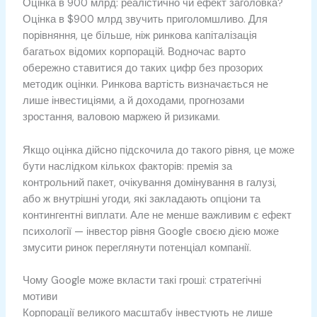
Оцінка в 900 млрд: реалістично чи ефект заголовка?
Оцінка в $900 млрд звучить приголомшливо. Для
порівняння, це більше, ніж ринкова капіталізація
багатьох відомих корпорацій. Водночас варто
обережно ставитися до таких цифр без прозорих
методик оцінки. Ринкова вартість визначається не
лише інвестиціями, а й доходами, прогнозами
зростання, валовою маржею й ризиками.
Якщо оцінка дійсно підскочила до такого рівня, це може
бути наслідком кількох факторів: премія за
контрольний пакет, очікування домінування в галузі,
або ж внутрішні угоди, які закладають опціони та
контингентні виплати. Але не менше важливим є ефект
психології — інвестор рівня Google своєю дією може
змусити ринок переглянути потенціал компанії.
Чому Google може вкласти такі гроші: стратегічні
мотиви
Корпорації великого масштабу інвестують не лише