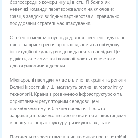
безпосередню комерційну цінність. Я бачив, як
невеликі команди перетворювалися на ключових
гравців завдяки вигідним партнерствам і правильно
побудованій стратегії масштабування.
Особисто мені імпонує підхід, коли інвестиції йдуть не
лише на прискорення зростання, але й на побудову
інституційної культури відповідання за наслідки. Це
рідкість, але саме такі компанії мають шанс стати
довготривалими лідерами.
Міжнародні наслідки: як це вплине на країни та регіони
Великі інвестиції у ШІ матимуть вплив на геополітику
технологій. Країни з розвиненою інфраструктурою та
сприятливим регуляторним середовищем
приваблюватимуть більше проектів. Ті ж, хто
запровадить обмеження або не встигне з інвестиціями
в освіту та інфраструктуру, ризикують відстати.
Паралельно зростатиме вплив на ринок праці: потрібні