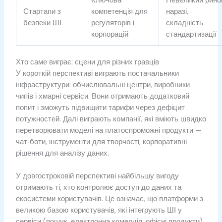
Ключова
Невеликий рино
Стартапи з
компетенція для
наразі,
безпеки ШІ
регуляторів і
складність
корпорацій
стандартизації
Хто саме виграє: сцени для різних гравців
У короткій перспективі виграють постачальники
інфраструктури: обчислювальні центри, виробники
чипів і хмарні сервіси. Вони отримають додатковий
попит і зможуть підвищити тарифи через дефіцит
потужностей. Далі виграють компанії, які вміють швидко
перетворювати моделі на платоспроможні продукти —
чат‑боти, інструменти для творчості, корпоративні
рішення для аналізу даних.
У довгостроковій перспективі найбільшу вигоду
отримають ті, хто контролює доступ до даних та
екосистеми користувачів. Це означає, що платформи з
великою базою користувачів, які інтегрують ШІ у
сервіси (пошук, електронна комерція, офісні продукти),