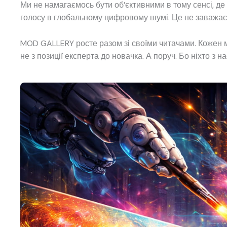
Ми не намагаємось бути об’єктивними в тому сенсі, де об
голосу в глобальному цифровому шумі. Це не заважає 
MOD GALLERY росте разом зі своїми читачами. Кожен м
не з позиції експерта до новачка. А поруч. Бо ніхто з 