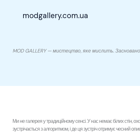
Перейти
до
modgallery.com.ua
вмісту
MOD GALLERY — мистецтво, яке мислить.
Засновано 
Ми не галерея у традиційному сенсі. У нас немає білих стін, о
зустрічається з алгоритмом, і де ця зустріч отримує чесний оп