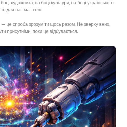
 боці художника, на боці культури, на боці українського
ть для нас має сенс.
— це спроба зрозуміти щось разом. Не зверху вниз,
ути присутніми, поки це відбувається.