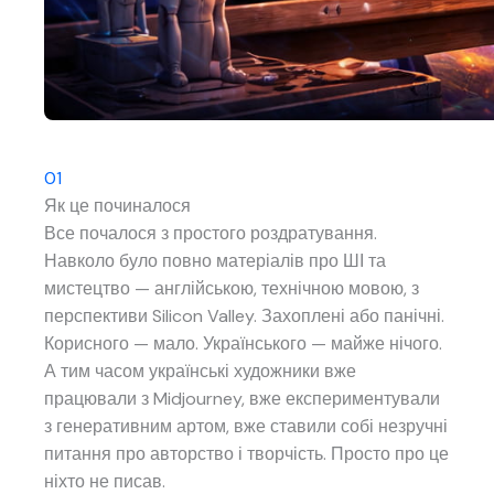
01
Як це починалося
Все почалося з простого роздратування.
Навколо було повно матеріалів про ШІ та
мистецтво — англійською, технічною мовою, з
перспективи Silicon Valley. Захоплені або панічні.
Корисного — мало. Українського — майже нічого.
А тим часом українські художники вже
працювали з Midjourney, вже експериментували
з генеративним артом, вже ставили собі незручні
питання про авторство і творчість. Просто про це
ніхто не писав.