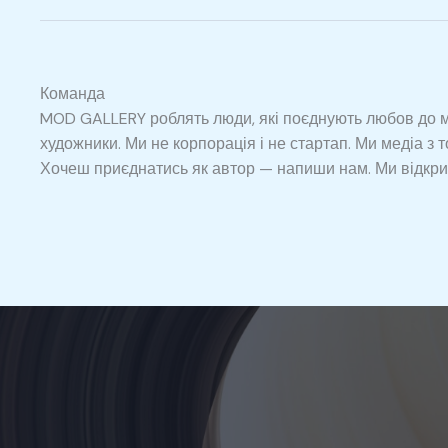
Команда
MOD GALLERY роблять люди, які поєднують любов до мис
художники. Ми не корпорація і не стартап. Ми медіа з т
Хочеш приєднатись як автор — напиши нам. Ми відкрит