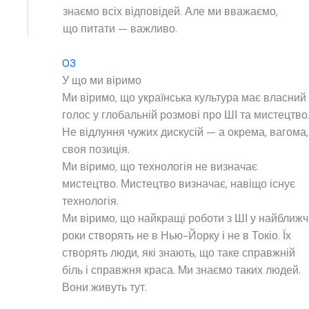
знаємо всіх відповідей. Але ми вважаємо,
що питати — важливо.
03
У що ми віримо
Ми віримо, що українська культура має власний
голос у глобальній розмові про ШІ та мистецтво
Не відлуння чужих дискусій — а окрема, вагома,
своя позиція.
Ми віримо, що технологія не визначає
мистецтво. Мистецтво визначає, навіщо існує
технологія.
Ми віримо, що найкращі роботи з ШІ у найближч
роки створять не в Нью-Йорку і не в Токіо. Їх
створять люди, які знають, що таке справжній
біль і справжня краса. Ми знаємо таких людей.
Вони живуть тут.