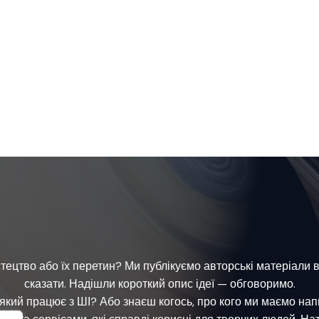
ецтво або їх перетин? Ми публікуємо авторські матеріали від
сказати. Надішли короткий опис ідеї — обговоримо.
який працює з ШІ? Або знаєш когось, про кого ми маємо на