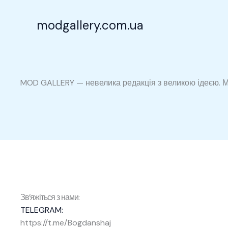
Перейти
до
modgallery.com.ua
вмісту
MOD GALLERY — невелика редакція з великою ідеєю. Ми 
Зв’яжіться з нами:
TELEGRAM:
https://t.me/Bogdanshaj